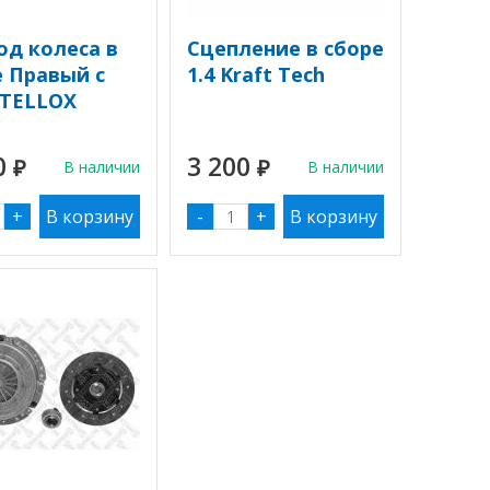
од колеса в
Сцепление в сборе
е Правый с
1.4 Kraft Tech
STELLOX
0
3 200
₽
В наличии
₽
В наличии
+
-
+