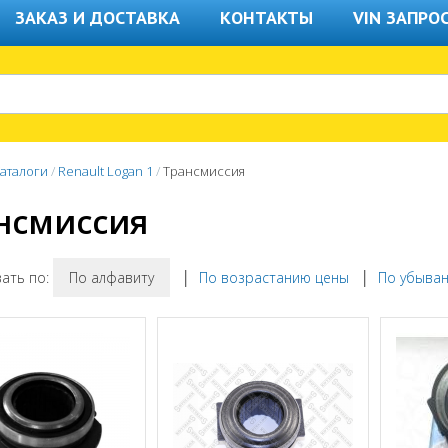
ЗАКАЗ И ДОСТАВКА
КОНТАКТЫ
VIN ЗАПРО
аталоги
/
Renault Logan 1
/
Трансмиссия
нсмиссия
ать по:
По алфавиту
│
По возрастанию цены
│
По убыва