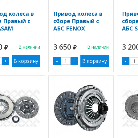
од колеса в
Привод колеса в
Прив
е Правый с
сборе Правый с
сбор
ASAM
АБС FENOX
АБС 
00
3 650
3 20
₽
В наличии
₽
В наличии
+
-
+
-