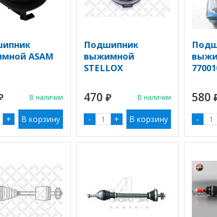
шипник
Подшипник
Подш
мной ASAM
выжимной
выжи
STELLOX
77001
470
580
₽
В наличии
₽
В наличии
+
-
+
-