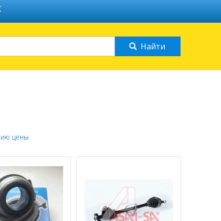
С
нию цены