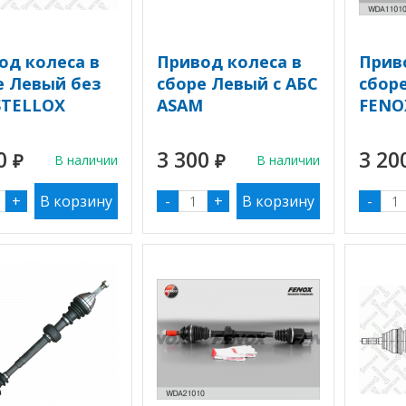
од колеса в
Привод колеса в
Прив
е Левый без
сборе Левый с АБС
сбор
STELLOX
ASAM
FENO
00
3 300
3 20
₽
В наличии
₽
В наличии
+
-
+
-