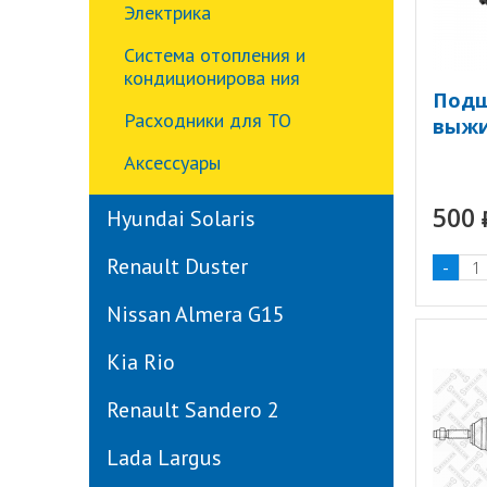
Электрика
Система отопления и
кондиционирова ния
Под
Расходники для ТО
выжи
Аксессуары
500
Hyundai Solaris
Renault Duster
-
Nissan Almera G15
Kia Rio
Renault Sandero 2
Lada Largus