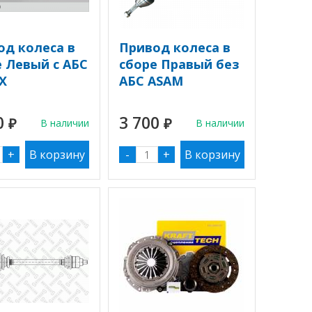
од колеса в
Привод колеса в
е Левый с АБС
сборе Правый без
X
АБС ASAM
0
3 700
₽
В наличии
₽
В наличии
+
-
+