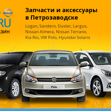
Запчасти и аксессуары
в Петрозаводске
Logan, Sandero, Duster, Largus,
Nissan Almera, Nissan Terrano,
Kia Rio, VW Polo, Hyundai Solaris