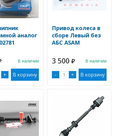
ипник
Привод колеса в
мной аналог
сборе Левый без
02781
АБС ASAM
3 500
₽
В наличии
₽
В наличии
+
-
+