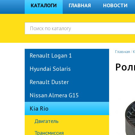
КАТАЛОГИ
ГЛАВНАЯ
НОВОСТИ
Главная
/
К
Renault Logan 1
Рол
Hyundai Solaris
Renault Duster
Nissan Almera G15
Kia Rio
Двигатель
Трансмиссия