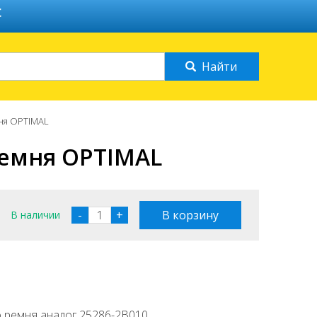
С
ня OPTIMAL
ремня OPTIMAL
-
+
В наличии
 ремня аналог 25286-2B010