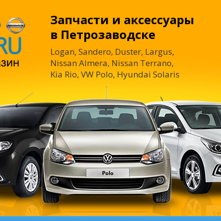
Запчасти и аксессуары
в Петрозаводске
Logan, Sandero, Duster, Largus,
Nissan Almera, Nissan Terrano,
Kia Rio, VW Polo, Hyundai Solaris